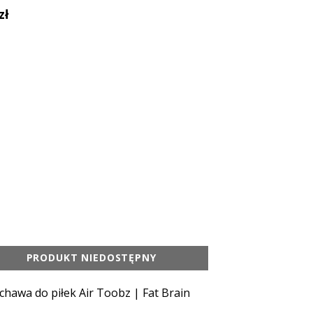
zł
59 zł
PRODUKT NIEDOSTĘPNY
PRODU
hawa do piłek Air Toobz | Fat Brain
Sorter kolorowe 
Fat Brain Toy