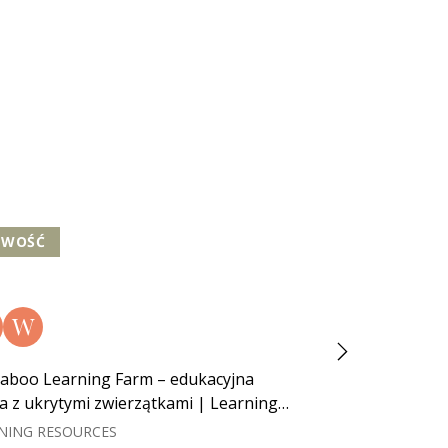
OWOŚĆ
NOWOŚĆ
W
N
W
aboo Learning Farm – edukacyjna
Zabawka do Wann
a z ukrytymi zwierzątkami | Learning
Yookidoo
urces
NING RESOURCES
YOOKIDOO