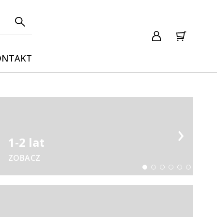
ONTAKT
›
1-2 lat
ZOBACZ
Sensoryczne, edukacyjne, ruchowe aktywności
dla Twojej pociechy