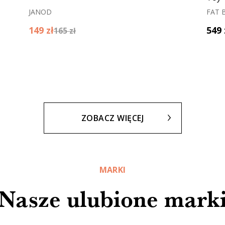
JANOD
FAT 
149 zł
549 
165 zł
ZOBACZ WIĘCEJ
MARKI
Nasze ulubione mark