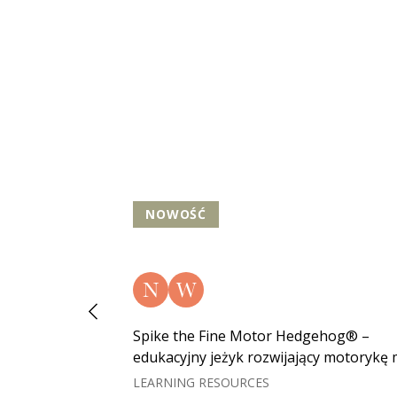
NOWOŚĆ
N
W
Spike the Fine Motor Hedgehog® –
edukacyjny jeżyk rozwijający motorykę 
| Learning Resources
LEARNING RESOURCES