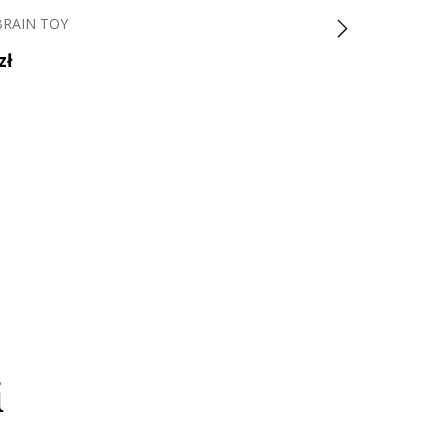
BRAIN TOY
FAT BRAIN TOY
zł
129 zł
149 zł
i