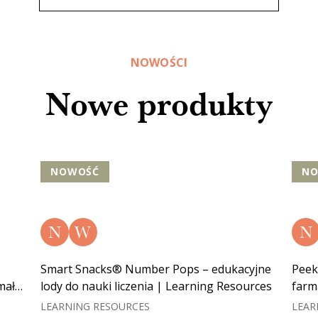
NOWOŚCI
Nowe produkty
NOWOŚĆ
N
N
W
N
Smart Snacks® Number Pops – edukacyjne
Peek
małą
lody do nauki liczenia | Learning Resources
farm
Reso
LEARNING RESOURCES
LEAR