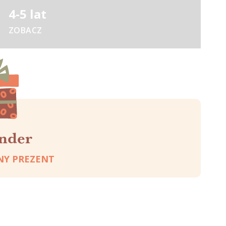
4-5 lat
ZOBACZ
Kreatywne, edukacyjne i sportowe zabawki dla
małych odkrywców
inder
NY PREZENT