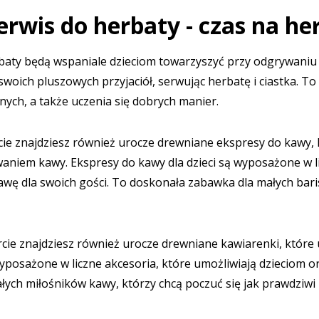
rwis do herbaty - czas na he
baty
będą wspaniale dzieciom towarzyszyć przy odgrywaniu
woich pluszowych przyjaciół, serwując herbatę i ciastka. To
nych, a także uczenia się dobrych manier.
ie znajdziesz również urocze
drewniane ekspresy do kawy
,
niem kawy. Ekspresy do kawy dla dzieci są wyposażone w licz
awę dla swoich gości. To doskonała zabawka dla małych bari
rcie znajdziesz również urocze
drewniane kawiarenki
, które
yposażone w liczne akcesoria, które umożliwiają dzieciom o
ych miłośników kawy, którzy chcą poczuć się jak prawdziwi 