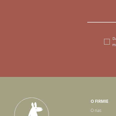
D
m
O FIRMIE
O nas