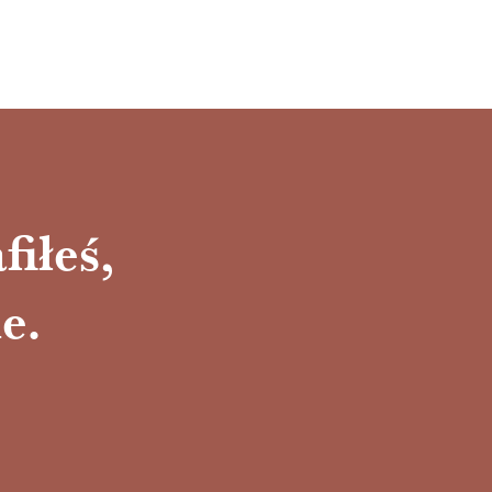
fiłeś,
e.