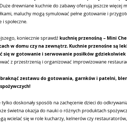
Duże drewniane kuchnie
do zabawy oferują jeszcze więcej mi
półkami, maluchy mogą symulować pełne gotowanie i przygot
 i społeczne.
ejszego, koniecznie sprawdź
kuchnię przenośną – Mini Che
ach w domu czy na zewnątrz. Kuchnie przenośne są lekk
 się w gotowanie i serwowanie posiłków gdziekolwiek 
ać z przestrzenią i organizować improwizowane restauracje 
abraknąć
zestawu do gotowania
,
garnków i patelni
,
ble
 spożywczych
!
tylko doskonały sposób na zachęcenie dzieci do odkrywania 
akże świetna okazja do nauki o różnych produktach spożywczy
gą wcielać się w role kucharzy, kelnerów czy restauratorów,