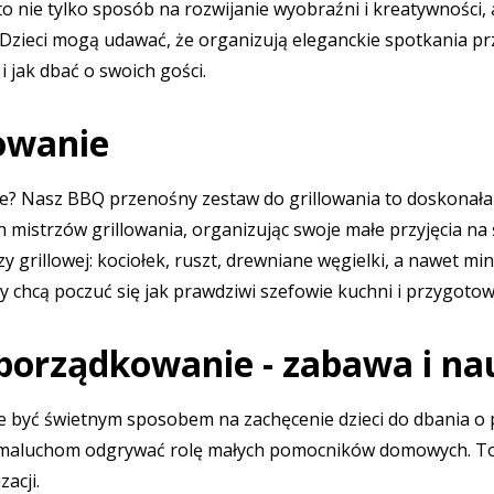
o nie tylko sposób na rozwijanie wyobraźni i kreatywności, 
Dzieci mogą udawać, że organizują eleganckie spotkania przy
i jak dbać o swoich gości.
lowanie
ie? Nasz
BBQ przenośny zestaw do grillowania
to doskonała 
istrzów grillowania, organizując swoje małe przyjęcia na
 grillowej: kociołek, ruszt, drewniane węgielki, a nawet mi
zy chcą poczuć się jak prawdziwi szefowie kuchni i przygoto
 porządkowanie - zabawa i n
 być świetnym sposobem na zachęcenie dzieci do dbania o 
 maluchom odgrywać rolę małych pomocników domowych. To 
acji.