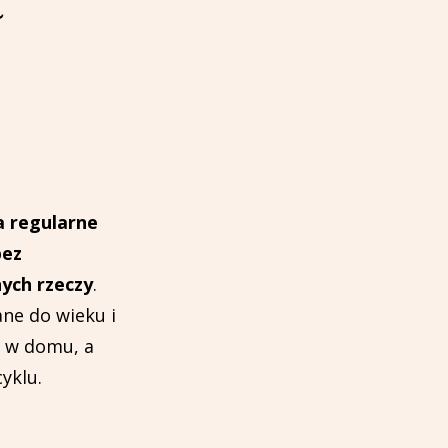
a
a regularne
bez
ych rzeczy
.
ne do wieku i
h w domu, a
yklu.