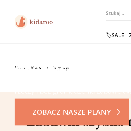
🏷️SALE
Wypożyczaj zabaw
miesięcznym ryt
Strona główna
Wypożycz
Co miesiąc wybieraj nowe produkty
rzeczy i bez gromadzenia zabawek 
ZOBACZ NASZE PLANY
Zabawki szybko 