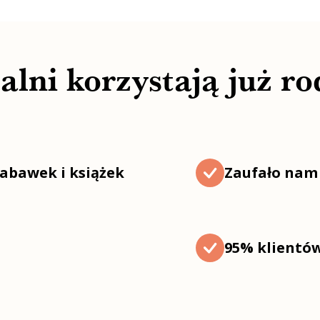
lni korzystają już rod
abawek i książek
Zaufało nam 
95% klientó