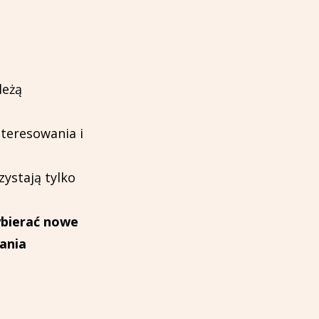
leżą
nteresowania i
ystają tylko
ybierać nowe
ania