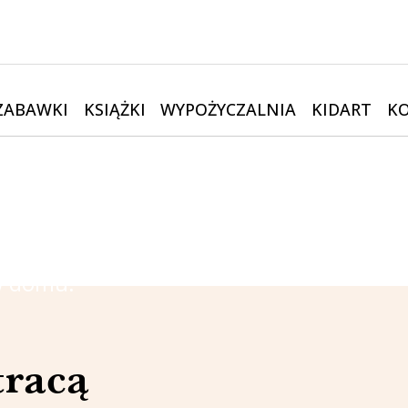
ZABAWKI
KSIĄŻKI
WYPOŻYCZALNIA
KIDART
K
ki i książki w
mie
 dla swojego dziecka — bez kupowania ko
w domu.
tracą