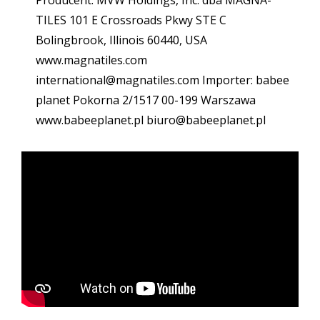
Producent: MVW Holdings, Inc. dba MAGNA-
TILES 101 E Crossroads Pkwy STE C
Bolingbrook, Illinois 60440, USA
www.magnatiles.com
international@magnatiles.com Importer: babee
planet Pokorna 2/1517 00-199 Warszawa
www.babeeplanet.pl biuro@babeeplanet.pl