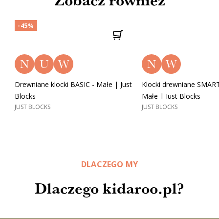
-45%
N
U
W
N
W
Drewniane klocki BASIC - Małe | Just
Klocki drewniane SMART
Blocks
Małe | Just Blocks
JUST BLOCKS
JUST BLOCKS
DLACZEGO MY
Dlaczego kidaroo.pl?