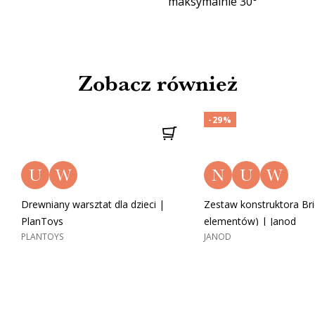
maksymalnie 30°
Zobacz również
-29%
U
W
N
U
W
Drewniany warsztat dla dzieci |
Zestaw konstruktora Bric
PlanToys
elementów) | Janod
PLANTOYS
JANOD