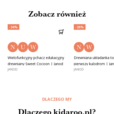
Zobacz również
-34%
-20%
N
U
W
N
W
Wielofunkcyjny pchacz edukacyjny
Drewniana układanka to
drewniany Sweet Cocoon | Janod
pierwszy kulodrom | Ja
JANOD
JANOD
DLACZEGO MY
Dlaczego kidaroo.pl?