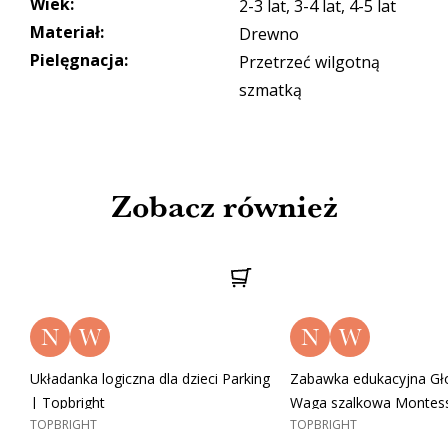
Wiek
:
2-3 lat, 3-4 lat, 4-5 lat
Materiał
:
Drewno
Pielęgnacja
:
Przetrzeć wilgotną
szmatką
Zobacz również
N
W
N
W
Układanka logiczna dla dzieci Parking
Zabawka edukacyjna Gł
| Topbright
Waga szalkowa Montess
TOPBRIGHT
TOPBRIGHT
Topbright