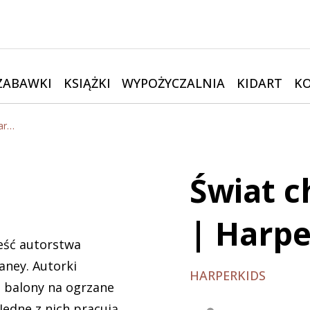
ZABAWKI
KSIĄŻKI
WYPOŻYCZALNIA
KIDART
K
Świat chce, byś był sobą | HarperKids
Świat c
| Harpe
eść autorstwa
aney. Autorki
HARPERKIDS
e balony na ogrzane
Jedne z nich pracują