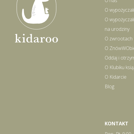
O nas
O wypożyczal
O wypożyczal
na urodziny
O zwrootach
O ZnówWObi
Oddaj i otrzy
O Klubiku ks
O Kidarcie
Blog
KONTAKT