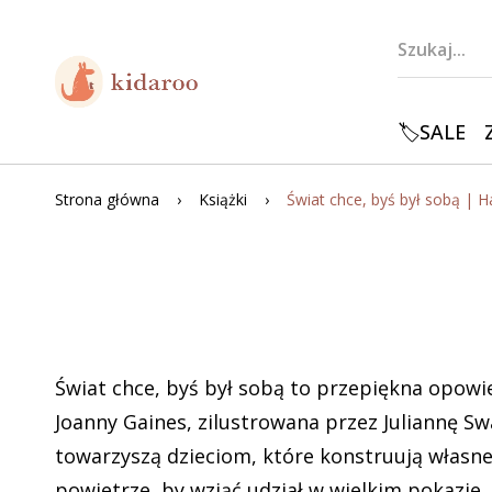
🏷️SALE
Strona główna
Książki
Świat chce, byś był sobą to przepiękna opowi
Joanny Gaines, zilustrowana przez Juliannę Sw
towarzyszą dzieciom, które konstruują własn
powietrze, by wziąć udział w wielkim pokazie. 