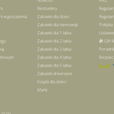
Nowości
FAQ
ni
Bestsellery
Regulam
ni wyposażenia
Zabawki dla dzieci
Regulam
Zabawki dla niemowląt
Polityka
Zabawki dla 1 latka
Ustawie
egu
Zabawki dla 2 latka
🎁 Gift f
maj
Zabawki dla 3 latka
Poradni
iążkowym
Zabawki dla 4 latka
Bezpiec
Zabawki dla 5 latka
Zabawki drewniane
Książki dla dzieci
Marki