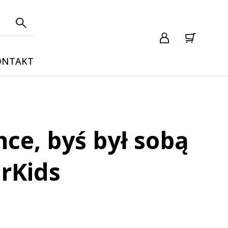
ONTAKT
hce, byś był sobą
rKids