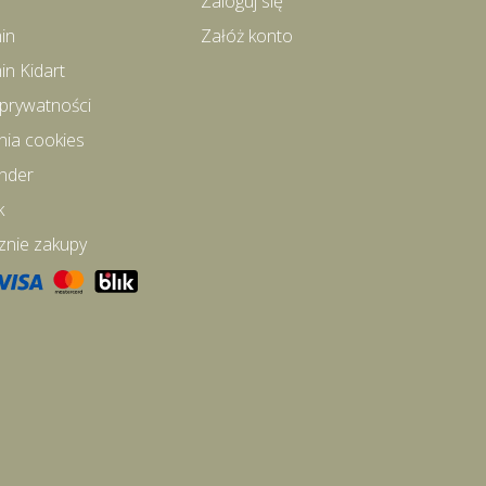
Zaloguj się
in
Załóż konto
in Kidart
 prywatności
nia cookies
inder
k
znie zakupy