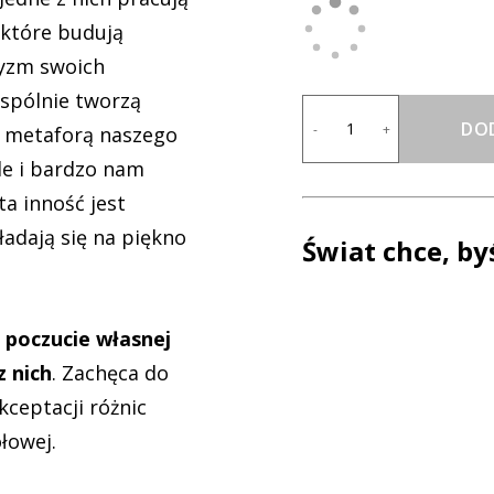
ektóre budują
tyzm swoich
wspólnie tworzą
DO
-
+
t metaforą naszego
ale i bardzo nam
ta inność jest
ładają się na piękno
Świat chce, by
 poczucie własnej
 nich
. Zachęca do
kceptacji różnic
łowej.