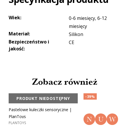
Wiek
:
0-6 miesięcy, 6-12
miesięcy
Materiał
:
Silikon
Bezpieczeństwo i
CE
jakość
:
Zobacz również
-39%
PRODUKT NIEDOSTĘPNY
Pastelowe kuleczki sensoryczne |
PlanToys
N
U
W
PLANTOYS