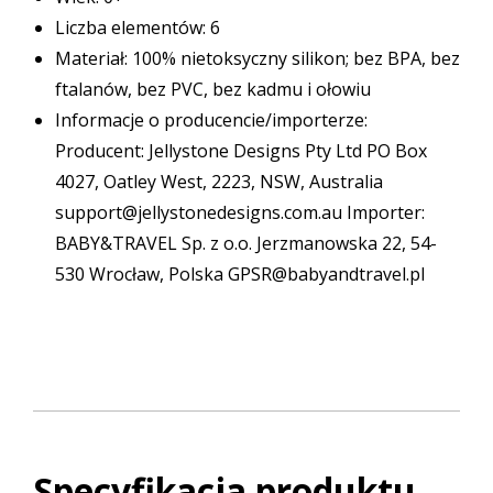
Liczba elementów: 6
Materiał: 100% nietoksyczny silikon; bez BPA, bez
ftalanów, bez PVC, bez kadmu i ołowiu
Informacje o producencie/importerze:
Producent: Jellystone Designs Pty Ltd PO Box
4027, Oatley West, 2223, NSW, Australia
support@jellystonedesigns.com.au Importer:
BABY&TRAVEL Sp. z o.o. Jerzmanowska 22, 54-
530 Wrocław, Polska GPSR@babyandtravel.pl
Specyfikacja produktu