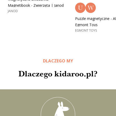
Magnetibook - Zwierzęta | Janod
U
W
JANOD
Puzzle magnetyczne - Af
Egmont Toys
EGMONT TOYS
DLACZEGO MY
Dlaczego kidaroo.pl?