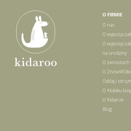
O FIRMIE
O nas
O wypożyczal
O wypożyczal
na urodziny
O zwrootach
O ZnówWObi
Oddaj i otrzy
O Klubiku ks
O Kidarcie
Blog