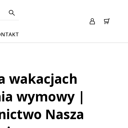
ONTAKT
a wakacjach
nia wymowy |
ictwo Nasza