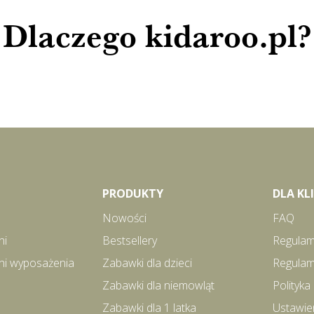
Dlaczego kidaroo.pl?
PRODUKTY
DLA K
Nowości
FAQ
ni
Bestsellery
Regulam
ni wyposażenia
Zabawki dla dzieci
Regulam
Zabawki dla niemowląt
Polityka
Zabawki dla 1 latka
Ustawie