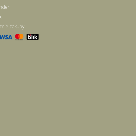
inder
k
znie zakupy