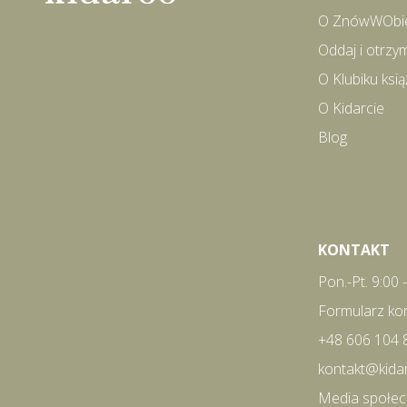
O ZnówWObi
Oddaj i otrzy
O Klubiku ks
O Kidarcie
Blog
KONTAKT
Pon.-Pt. 9:00 
Formularz ko
+48 606 104 
kontakt@kida
Media społe