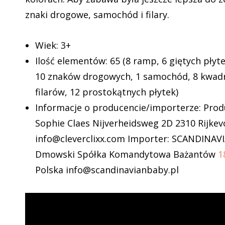
znaki drogowe, samochód i filary.
Wiek: 3+
Ilość elementów: 65 (8 ramp, 6 giętych płyte
10 znaków drogowych, 1 samochód, 8 kwadr
filarów, 12 prostokątnych płytek)
Informacje o producencie/importerze: Produ
Sophie Claes Nijverheidsweg 2D 2310 Rijkev
info@cleverclixx.com Importer: SCANDINAV
Dmowski Spółka Komandytowa Bażantów
1
Polska info@scandinavianbaby.pl