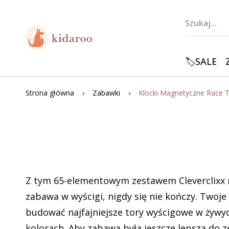
🏷️SALE
Strona główna
Zabawki
Z tym 65-elementowym zestawem Cleverclixx r
zabawa w wyścigi, nigdy się nie kończy. Twoje
budować najfajniejsze tory wyścigowe w żywy
kolorach. Aby zabawa była jeszcze lepsza do 