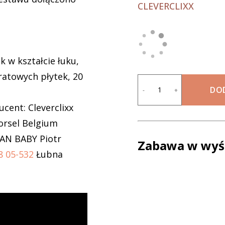
CLEVERCLIXX
k w kształcie łuku,
atowych płytek, 20
DO
-
+
cent: Cleverclixx
orsel Belgium
IAN BABY Piotr
Zabawa w wyści
8 05-532
Łubna