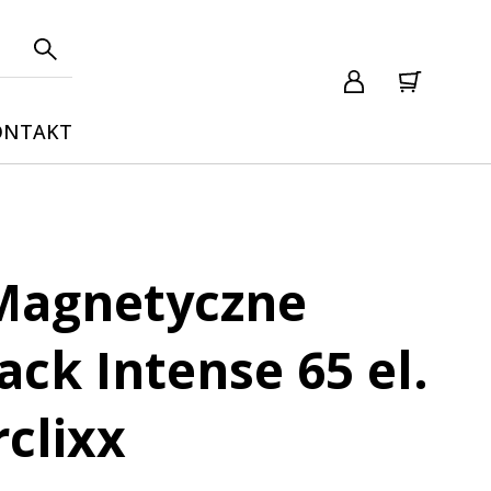
ONTAKT
 Magnetyczne
ack Intense 65 el.
rclixx