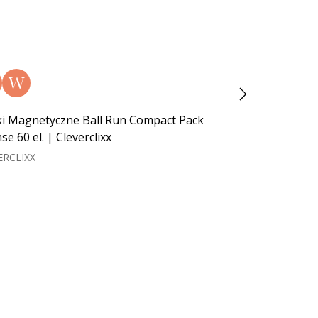
W
N
W
ki Magnetyczne Ball Run Compact Pack
Klocki Magnetycz
se 60 el. | Cleverclixx
80 el. | Cleverclix
ERCLIXX
CLEVERCLIXX