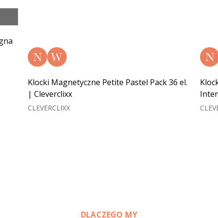
agna
N
W
N
Klocki Magnetyczne Petite Pastel Pack 36 el.
Kloc
| Cleverclixx
Inten
CLEVERCLIXX
CLEV
DLACZEGO MY