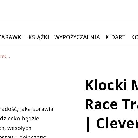
ZABAWKI
KSIĄŻKI
WYPOŻYCZALNIA
KIDART
K
Klocki Magnetyczne Race Track Intense 65 el. | Cleverclixx
Klocki
Race Tr
adość, jaką sprawia
| Cleve
 dziecko będzie
ch, wesołych
zestawu dołączono