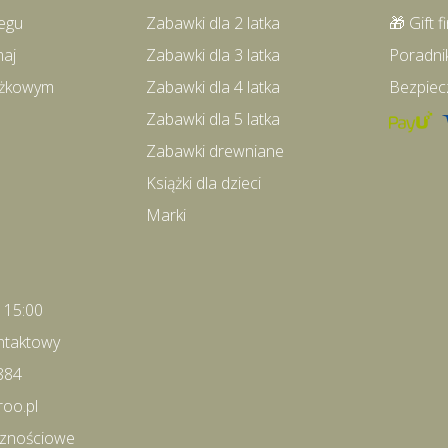
egu
Zabawki dla 2 latka
🎁 Gift f
maj
Zabawki dla 3 latka
Poradni
iążkowym
Zabawki dla 4 latka
Bezpiec
Zabawki dla 5 latka
Zabawki drewniane
Książki dla dzieci
Marki
- 15:00
ntaktowy
884
roo.pl
cznościowe