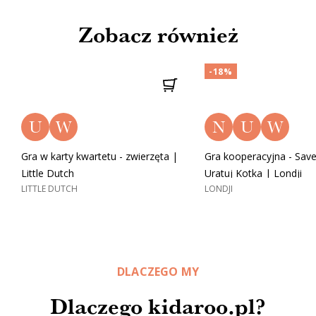
Zobacz również
-18%
U
W
N
U
W
Gra w karty kwartetu - zwierzęta |
Gra kooperacyjna - Save 
Little Dutch
Uratuj Kotka | Londji
LITTLE DUTCH
LONDJI
DLACZEGO MY
Dlaczego kidaroo.pl?