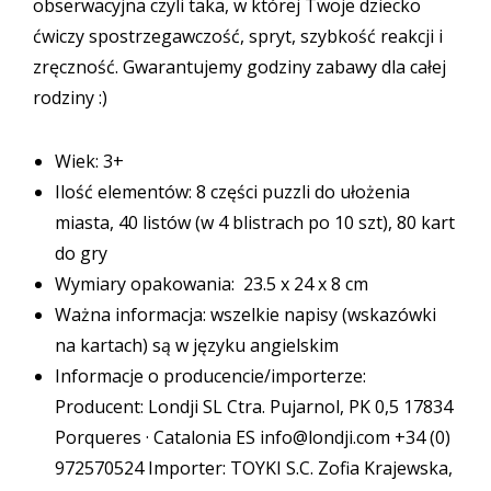
obserwacyjna czyli taka, w której Twoje dziecko
ćwiczy spostrzegawczość, spryt, szybkość reakcji i
zręczność. Gwarantujemy godziny zabawy dla całej
rodziny :)
Wiek: 3+
Ilość elementów: 8 części puzzli do ułożenia
miasta, 40 listów (w 4 blistrach po 10 szt), 80 kart
do gry
Wymiary opakowania: 23.5 x 24 x 8 cm
Ważna informacja: wszelkie napisy (wskazówki
na kartach) są w języku angielskim
Informacje o producencie/importerze:
Producent: Londji SL Ctra. Pujarnol, PK 0,5 17834
Porqueres · Catalonia ES info@londji.com +34 (0)
972570524 Importer: TOYKI S.C. Zofia Krajewska,