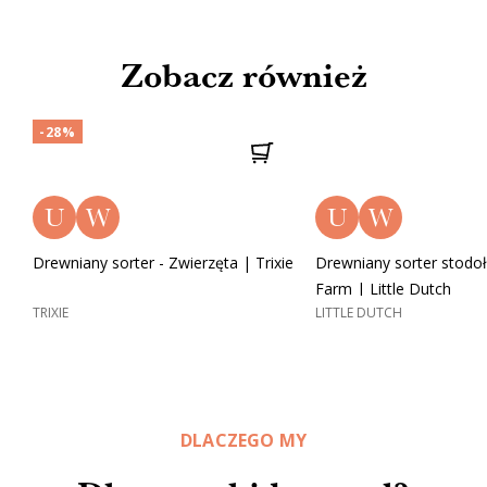
Zobacz również
-28%
U
W
U
W
Drewniany sorter - Zwierzęta | Trixie
Drewniany sorter stodoła
Farm | Little Dutch
TRIXIE
LITTLE DUTCH
DLACZEGO MY