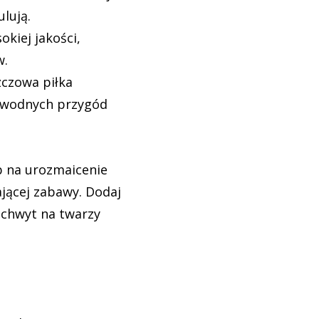
lują.
kiej jakości,
w.
zczowa piłka
s wodnych przygód
b na urozmaicenie
ającej zabawy. Dodaj
achwyt na twarzy