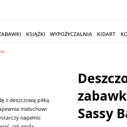
ZABAWKI
KSIĄŻKI
WYPOŻYCZALNIA
KIDART
K
Deszczowa piłka, zabawka do wody | Sassy Baby
Deszczo
zabawk
dę z deszczową piłką
Sassy 
zapewnia maluchowi
starczy napełnić
ować, jak woda