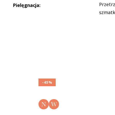
Przetr
Pielęgnacja
:
szmat
-45%
N
W