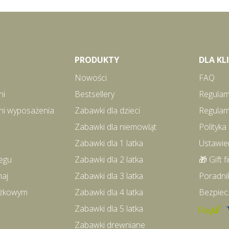
PRODUKTY
DLA K
Nowości
FAQ
ni
Bestsellery
Regulam
ni wyposażenia
Zabawki dla dzieci
Regulam
Zabawki dla niemowląt
Polityka
Zabawki dla 1 latka
Ustawie
egu
Zabawki dla 2 latka
🎁 Gift f
maj
Zabawki dla 3 latka
Poradni
iążkowym
Zabawki dla 4 latka
Bezpiec
Zabawki dla 5 latka
Zabawki drewniane