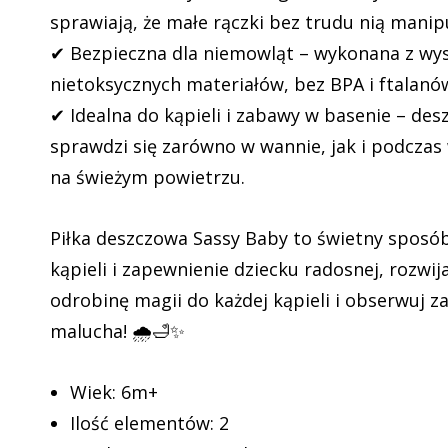
sprawiają, że małe rączki bez trudu nią manipu
✔ Bezpieczna dla niemowląt – wykonana z wyso
nietoksycznych materiałów, bez BPA i ftalanó
✔ Idealna do kąpieli i zabawy w basenie – des
sprawdzi się zarówno w wannie, jak i podcza
na świeżym powietrzu.
Piłka deszczowa Sassy Baby to świetny sposó
kąpieli i zapewnienie dziecku radosnej, rozwij
odrobinę magii do każdej kąpieli i obserwuj z
malucha! 🌧️🛁✨
Wiek: 6m+
Ilość elementów: 2