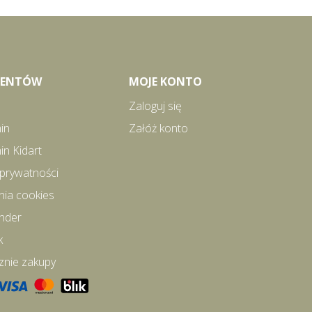
LIENTÓW
MOJE KONTO
Zaloguj się
in
Załóż konto
in Kidart
 prywatności
nia cookies
inder
k
znie zakupy