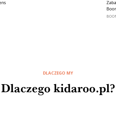
iens
Zaba
Boo
BOO
DLACZEGO MY
Dlaczego kidaroo.pl?