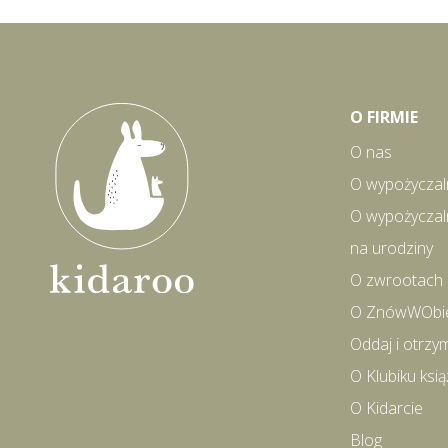
O FIRMIE
O nas
O wypożyczal
O wypożyczal
na urodziny
O zwrootach
O ZnówWObi
Oddaj i otrzy
O Klubiku ks
O Kidarcie
Blog