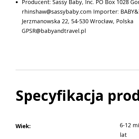
Producent: Sassy Baby, Inc. PO Box 1028 Go
rhinshaw@sassybaby.com Importer: BABY&T
Jerzmanowska 22, 54-530 Wrocław, Polska
GPSR@babyandtravel.pl
Specyfikacja pro
6-12 mi
Wiek
:
lat