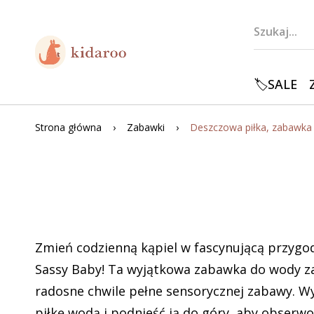
🏷️SALE
Strona główna
Zabawki
Zmień codzienną kąpiel w fascynującą przygo
Sassy Baby! Ta wyjątkowa zabawka do wody 
radosne chwile pełne sensorycznej zabawy. Wy
piłkę wodą i podnieść ją do góry, aby obserw