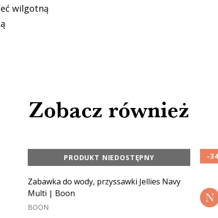
zeć wilgotną
ką
Zobacz również
-3
PRODUKT NIEDOSTĘPNY
Zabawka do wody, przyssawki Jellies Navy
Multi | Boon
N
BOON