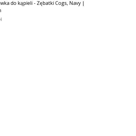
wka do kąpieli - Zębatki Cogs, Navy |
n
N