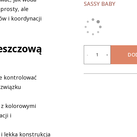
SASSY BABY
prosty, ale
ów i koordynacji
eszczową
DO
-
+
ie kontrolować
 związku
a z kolorowymi
cji i
i lekka konstrukcja