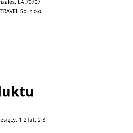
nzales, LA 70707
RAVEL Sp. z o.o.
duktu
esięcy, 1-2 lat, 2-3