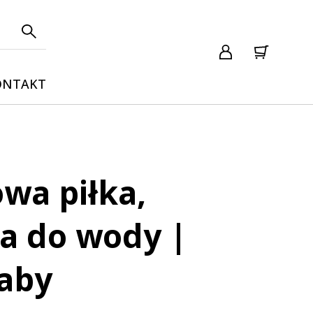
ONTAKT
wa piłka,
a do wody |
Baby