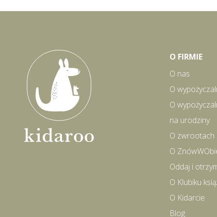
O FIRMIE
O nas
O wypożyczal
O wypożyczal
na urodziny
O zwrootach
O ZnówWObi
Oddaj i otrzy
O Klubiku ks
O Kidarcie
Blog