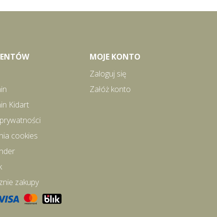
LIENTÓW
MOJE KONTO
Zaloguj się
in
Załóż konto
in Kidart
 prywatności
nia cookies
inder
k
znie zakupy