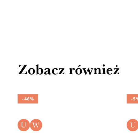
Zobacz również
-46%
-5
U
W
U