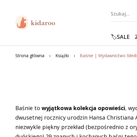
🏷️SALE
Strona główna
Książki
Baśnie to
wyjątkowa kolekcja opowieści
, wy
dwusetnej rocznicy urodzin Hansa Christiana 
niezwykle piękny przekład (bezpośrednio z or
duńskiego) 29 znanych i kochanych baśni teg