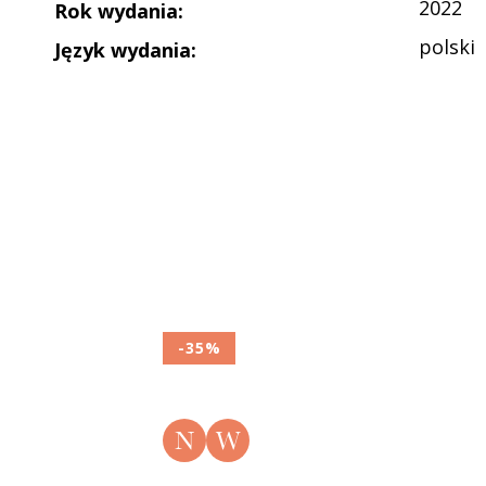
2022
Rok wydania
:
polski
Język wydania
:
-35%
N
W