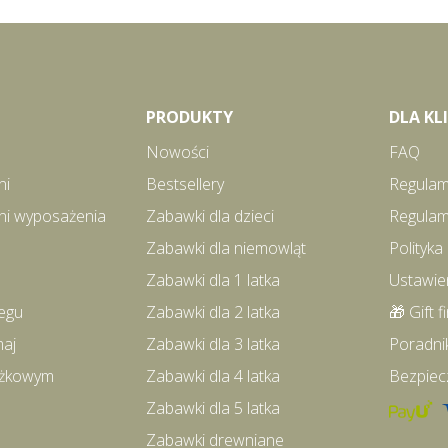
PRODUKTY
DLA K
Nowości
FAQ
ni
Bestsellery
Regulam
ni wyposażenia
Zabawki dla dzieci
Regulam
Zabawki dla niemowląt
Polityka
Zabawki dla 1 latka
Ustawie
egu
Zabawki dla 2 latka
🎁 Gift f
maj
Zabawki dla 3 latka
Poradni
iążkowym
Zabawki dla 4 latka
Bezpiec
Zabawki dla 5 latka
Zabawki drewniane