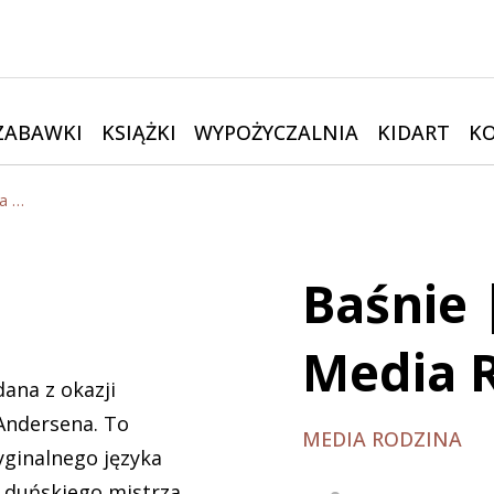
ZABAWKI
KSIĄŻKI
WYPOŻYCZALNIA
KIDART
K
Baśnie | Wydawnictwo Media Rodzina
Baśnie
Media 
dana z okazji
Andersena. To
MEDIA RODZINA
yginalnego języka
o duńskiego mistrza