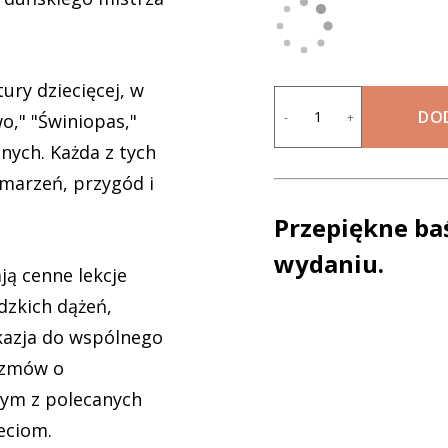
ury dziecięcej, w
DO
-
+
wo," "Świniopas,"
nnych. Każda z tych
 marzeń, przygód i
Przepiękne ba
wydaniu.
ją cenne lekcje
dzkich dążeń,
okazja do wspólnego
rozmów o
dnym z polecanych
ieciom.