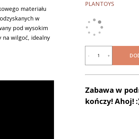
PLANTOYS
tkowego materiału
 odzyskanych w
owany pod wysokim
y na wilgoć, idealny
DO
-
+
Zabawa w podm
kończy! Ahoj! :