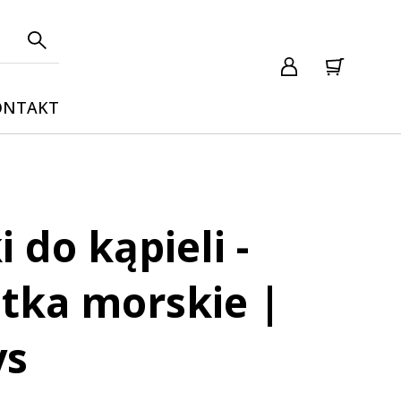
ONTAKT
 do kąpieli -
tka morskie |
ys