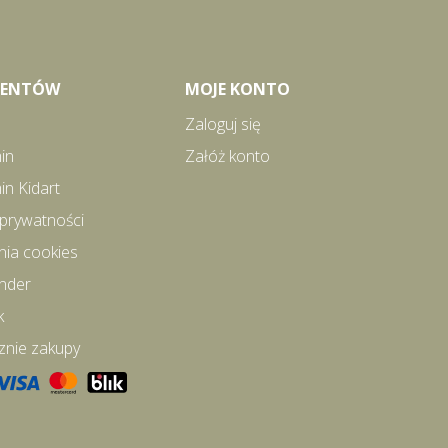
LIENTÓW
MOJE KONTO
Zaloguj się
in
Załóż konto
in Kidart
 prywatności
nia cookies
inder
k
znie zakupy