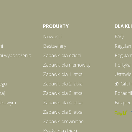
PRODUKTY
DLA K
Nowości
FAQ
ni
Bestsellery
Regulam
ni wyposażenia
Zabawki dla dzieci
Regulam
Zabawki dla niemowląt
Polityka
Zabawki dla 1 latka
Ustawie
egu
Zabawki dla 2 latka
🎁 Gift f
maj
Zabawki dla 3 latka
Poradni
iążkowym
Zabawki dla 4 latka
Bezpiec
Zabawki dla 5 latka
Zabawki drewniane
Książki dla dzieci