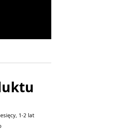
duktu
esięcy, 1-2 lat
o