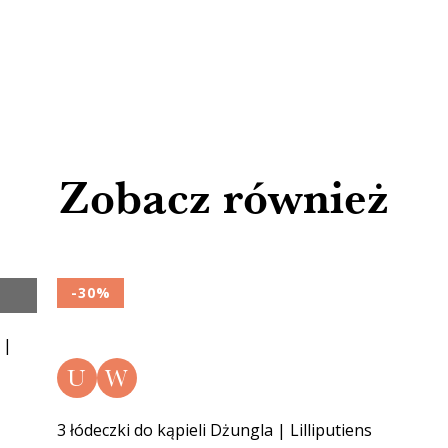
Zobacz również
-30%
 |
U
W
3 łódeczki do kąpieli Dżungla | Lilliputiens