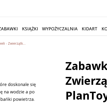
ZABAWKI
KSIĄŻKI
WYPOŻYCZALNIA
KIDART
K
Zabawki do kąpieli - Zwierzątka morskie | PlanToys
Zabawki
Zwierzą
óre doskonale się
PlanTo
ię na wodzie a po
 bańki powietrza.