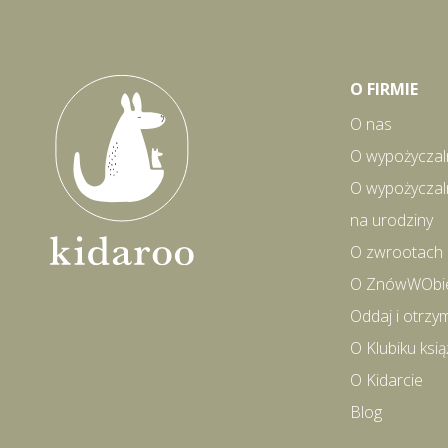
O FIRMIE
O nas
O wypożyczal
O wypożyczal
na urodziny
O zwrootach
O ZnówWObi
Oddaj i otrzy
O Klubiku ks
O Kidarcie
Blog