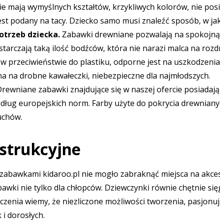
ie mają wymyślnych kształtów, krzykliwych kolorów, nie pos
est podany na tacy. Dziecko samo musi znaleźć sposób, w jaki
otrzeb dziecka.
Zabawki drewniane pozwalają na spokojną 
starczają taką ilość bodźców, która nie narazi malca na rozd
w przeciwieństwie do plastiku, odporne jest na uszkodzeni
na na drobne kawałeczki, niebezpieczne dla najmłodszych.
rewniane zabawki znajdujące się w naszej ofercie posiadają 
ug europejskich norm. Farby użyte do pokrycia drewnianyc
uchów.
strukcyjne
 zabawkami kidaroo.pl nie mogło zabraknąć miejsca na ak
wki nie tylko dla chłopców. Dziewczynki równie chętnie si
dczenia wiemy, że niezliczone możliwości tworzenia, pasjonu
 i dorosłych.