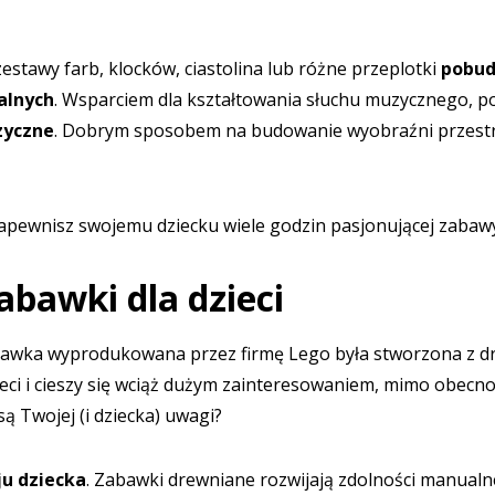
estawy farb, klocków, ciastolina lub różne przeplotki
pobud
alnych
. Wsparciem dla kształtowania słuchu muzycznego, p
zyczne
. Dobrym sposobem na budowanie wyobraźni przestrzen
apewnisz swojemu dziecku wiele godzin pasjonującej zabawy,
bawki dla dzieci
bawka wyprodukowana przez firmę Lego była stworzona z dre
eci i cieszy się wciąż dużym zainteresowaniem, mimo obecn
ą Twojej (i dziecka) uwagi?
u dziecka
. Zabawki drewniane rozwijają zdolności manualn