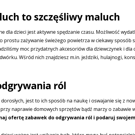
uch to szczęśliwy maluch
e dla dzieci jest aktywne spędzanie czasu. Możliwość wyda
o prostu zażywanie świeżego powietrza w ciekawy sposób są
ziliśmy moc przydatnych akcesoriów dla dziewczynek i dla ch
órku. Wśród nich znajdziesz m.in. jeździki, hulajnogi, konstr
odgrywania ról
dorosłych, jest to ich sposób na naukę i oswajanie się z now
przy naprawie domowych sprzętów bądź marzy o zabawie w 
naj ofertę
zabawek do odgrywania ról
i podaruj swojem