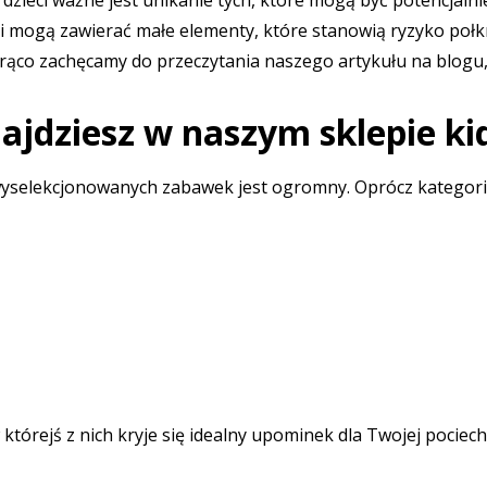
dzieci ważne jest unikanie tych, które mogą być potencjaln
 mogą zawierać małe elementy, które stanowią ryzyko połkni
orąco zachęcamy do przeczytania naszego artykułu na blogu
najdziesz w naszym sklepie ki
 wyselekcjonowanych zabawek jest ogromny. Oprócz kategori
którejś z nich kryje się idealny upominek dla Twojej pociech