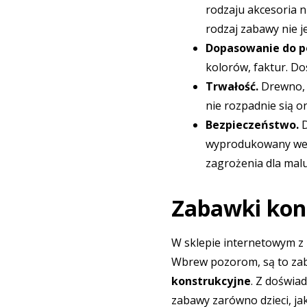
rodzaju akcesoria n
rodzaj zabawy nie j
Dopasowanie do p
kolorów, faktur. Do
Trwałość.
Drewno, 
nie rozpadnie sią o
Bezpieczeństwo.
D
wyprodukowany wedł
zagrożenia dla mal
Zabawki kon
W sklepie internetowym z
Wbrew pozorom, są to zaba
konstrukcyjne
. Z doświa
zabawy zarówno dzieci, jak