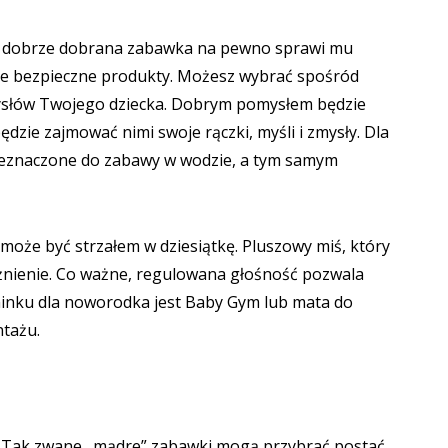
, to dobrze dobrana zabawka na pewno sprawi mu
cie bezpieczne produkty. Możesz wybrać spośród
mysłów Twojego dziecka. Dobrym pomysłem będzie
dzie zajmować nimi swoje rączki, myśli i zmysły. Dla
zeznaczone do zabawy w wodzie, a tym samym
może być strzałem w dziesiątkę. Pluszowy miś, który
żnienie. Co ważne, regulowana głośność pozwala
inku dla noworodka jest
Baby Gym lub mata do
ntażu.
ój. Tak zwane „mądre” zabawki mogą przybrać postać