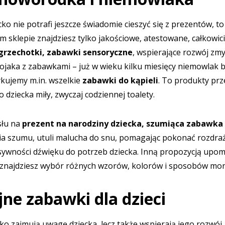
cko nie potrafi jeszcze świadomie cieszyć się z prezentów
 sklepie znajdziesz tylko jakościowe, atestowane, całkowi
grzechotki, zabawki sensoryczne
, wspierające rozwój z
jaka z zabawkami – już w wieku kilku miesięcy niemowlak bę
ykujemy m.in. wszelkie
zabawki do kąpieli
. To produkty pr
 dziecka miły, zwyczaj codziennej toalety.
słu na
prezent na narodziny dziecka,
szumiąca zabawka
ia szumu, utuli malucha do snu, pomagając pokonać rozdra
ywności dźwięku do potrzeb dziecka. Inną propozycją upom
e znajdziesz wybór różnych wzorów, kolorów i sposobów mo
ne zabawki dla dzieci
lko zajmują uwagę dziecka, lecz także wspierają jego rozw