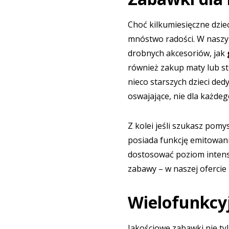
Choć kilkumiesięczne dzie
mnóstwo radości. W naszym
drobnych akcesoriów, jak
również zakup maty lub sto
nieco starszych dzieci ded
oswajające, nie dla każdego
Z kolei jeśli szukasz pomy
posiada funkcję emitowan
dostosować poziom intens
zabawy
– w naszej oferci
Wielofunkcyj
Jakościowe zabawki nie ty