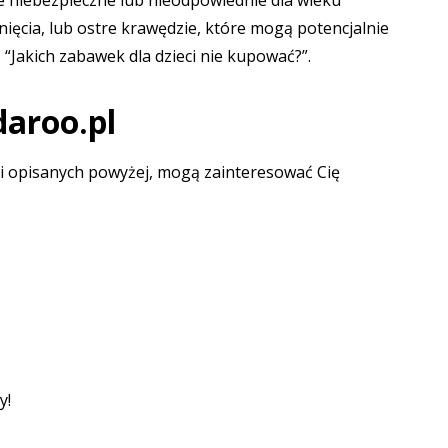
ie niebezpieczne lub nieodpowiednie dla wieku
ęcia, lub ostre krawędzie, które mogą potencjalnie
,
“Jakich zabawek dla dzieci nie kupować?”
.
daroo.pl
i opisanych powyżej, mogą zainteresować Cię
y!