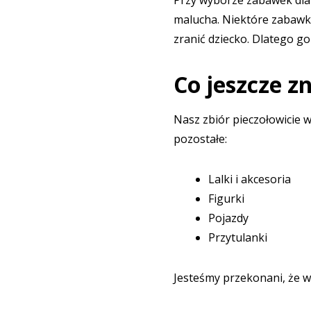
Przy wyborze zabawek dla 
malucha. Niektóre zabawki
zranić dziecko. Dlatego g
Co jeszcze z
Nasz zbiór pieczołowicie
pozostałe:
Lalki i akcesoria
Figurki
Pojazdy
Przytulanki
Jesteśmy przekonani, że w 