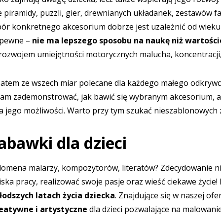
e piramidy, puzzli, gier, drewnianych układanek, zestawów 
bór konkretnego akcesorium dobrze jest uzależnić od wieku i
t pewne –
nie ma lepszego sposobu na naukę niż wartoś
ozwojem umiejętności motorycznych malucha, koncentracji, b
atem ze wszech miar polecane dla każdego małego odkrywcy
sam zademonstrować, jak bawić się wybranym akcesorium, 
 jego możliwości. Warto przy tym szukać nieszablonowych 
bawki dla dzieci
 domena malarzy, kompozytorów, literatów? Zdecydowanie 
ska pracy, realizować swoje pasje oraz wieść ciekawe życie!
łodszych latach życia dziecka
. Znajdujące się w naszej o
eatywne i artystyczne
dla dzieci pozwalające na malowanie